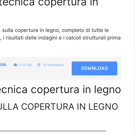
 tecnica copertura in
a sulla copertura in legno, completo di tutte le
 i risultati delle indagini e i calcoli strutturali prima
no​
0.00 KB
19 downloads
DOWNLOAD
cnica copertura in legno​
ULLA COPERTURA IN LEGNO
____________________________________________