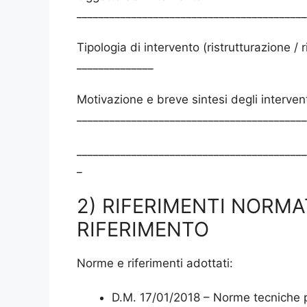
__________________________________________
Tipologia di intervento (ristrutturazione / 
______________
Motivazione e breve sintesi degli intervent
__________________________________________
__________________________________________
_
2) RIFERIMENTI NORMA
RIFERIMENTO
Norme e riferimenti adottati:
D.M. 17/01/2018 – Norme tecniche p