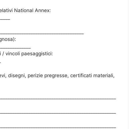
lativi National Annex:
_____
_____________________________________
egnosa):
______________
/ vincoli paesaggistici:
_
evi, disegni, perizie pregresse, certificati materiali,
___________________________________________________
___________________________________________________
___________________________________________________