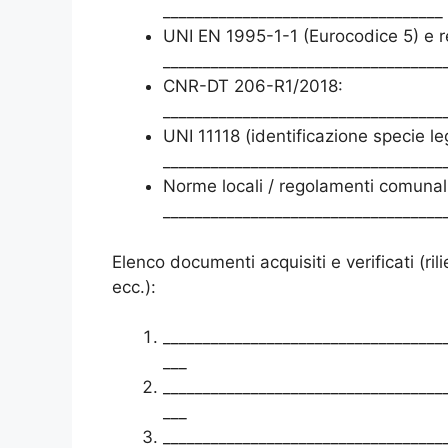
___________________________________
UNI EN 1995-1-1 (Eurocodice 5) e re
___________________________________
CNR-DT 206-R1/2018:
___________________________________
UNI 11118 (identificazione specie l
___________________________________
Norme locali / regolamenti comunali 
___________________________________
Elenco documenti acquisiti e verificati (rili
ecc.):
___________________________________
___
___________________________________
___
___________________________________