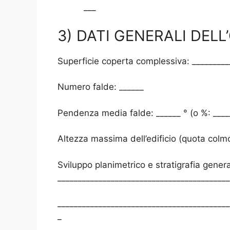
___
3) DATI GENERALI DELL
Superficie coperta complessiva: _________
Numero falde: ______
Pendenza media falde: ______ ° (o %: ____
Altezza massima dell’edificio (quota colm
Sviluppo planimetrico e stratigrafia genera
__________________________________________
__________________________________________
_