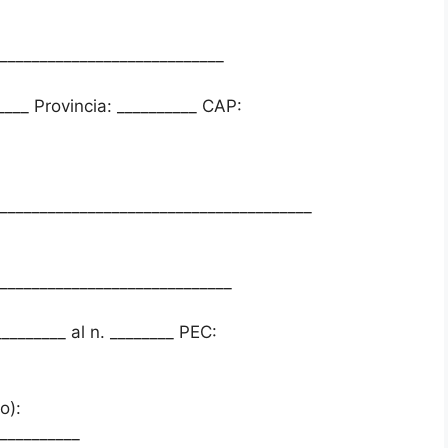
____________________________
___ Provincia: __________ CAP:
_______________________________________
_____________________________
__________ al n. ________ PEC:
o):
__________