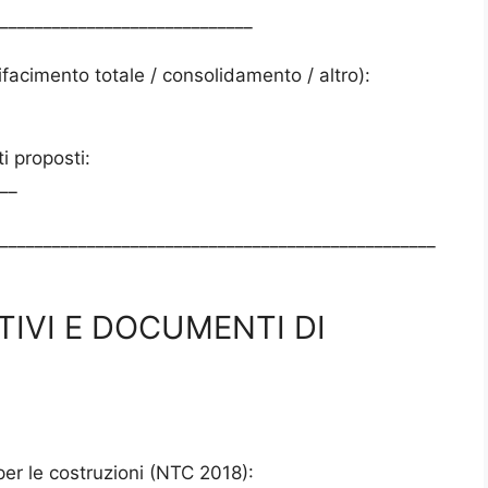
_____________________________
rifacimento totale / consolidamento / altro):
i proposti:
__
__________________________________________________
TIVI E DOCUMENTI DI
er le costruzioni (NTC 2018):