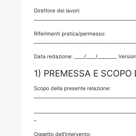
Direttore dei lavori:
__________________________________________
Riferimenti pratica/permesso:
__________________________________________
Data redazione: ____/____/________ Versi
1) PREMESSA E SCOPO
Scopo della presente relazione:
__________________________________________
__________________________________________
_
Oggetto dell’intervento: