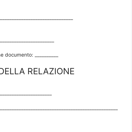
_______________________________
_______________________
one documento: __________
 DELLA RELAZIONE
______________________
__________________________________________________