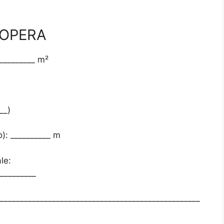
’OPERA
_________ m²
__)
o): __________ m
le:
_________
__________________________________________________