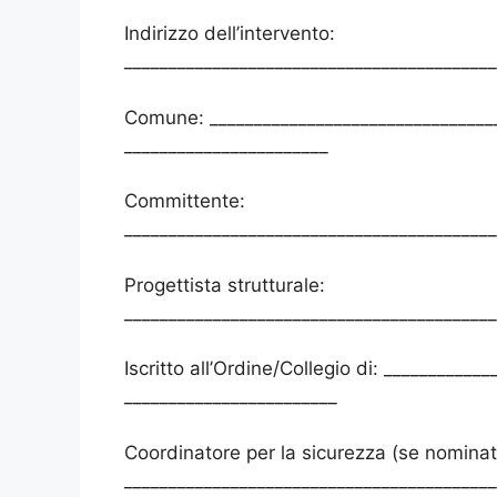
Indirizzo dell’intervento:
__________________________________________
Comune: _________________________________
_______________________
Committente:
__________________________________________
Progettista strutturale:
__________________________________________
Iscritto all’Ordine/Collegio di: ___________
________________________
Coordinatore per la sicurezza (se nominat
__________________________________________