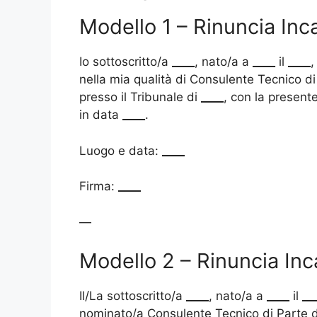
Modello 1 – Rinuncia In
Io sottoscritto/a
____
, nato/a a
____
il
____
,
nella mia qualità di Consulente Tecnico 
presso il Tribunale di
____
, con la presente
in data
____
.
Luogo e data:
____
Firma:
____
—
Modello 2 – Rinuncia Inc
Il/La sottoscritto/a
____
, nato/a a
____
il
__
nominato/a Consulente Tecnico di Parte