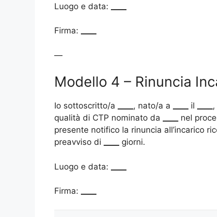
Luogo e data:
____
Firma:
____
—
Modello 4 – Rinuncia In
Io sottoscritto/a
____
, nato/a a
____
il
____
,
qualità di CTP nominato da
____
nel proc
presente notifico la rinuncia all’incarico r
preavviso di
____
giorni.
Luogo e data:
____
Firma:
____