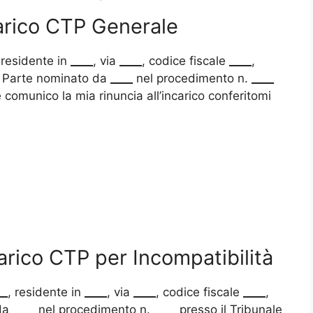
carico CTP Generale
 residente in
____
, via
____
, codice fiscale
____
,
di Parte nominato da
____
nel procedimento n.
____
 comunico la mia rinuncia all’incarico conferitomi
arico CTP per Incompatibilità
__
, residente in
____
, via
____
, codice fiscale
____
,
 da
____
nel procedimento n.
____
presso il Tribunale