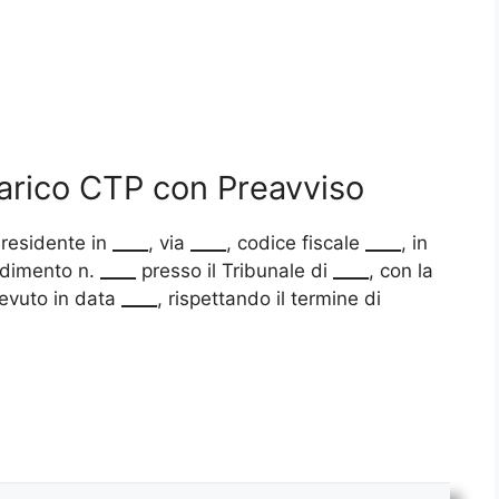
carico CTP con Preavviso
 residente in
____
, via
____
, codice fiscale
____
, in
edimento n.
____
presso il Tribunale di
____
, con la
icevuto in data
____
, rispettando il termine di