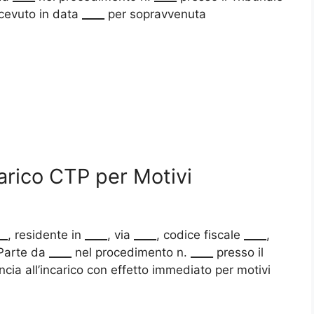
ricevuto in data
____
per sopravvenuta
arico CTP per Motivi
__
, residente in
____
, via
____
, codice fiscale
____
,
 Parte da
____
nel procedimento n.
____
presso il
ncia all’incarico con effetto immediato per motivi