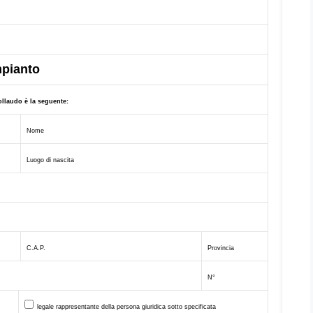
impianto
collaudo è la seguente:
Nome
Luogo di nascita
C.A.P.
Provincia
N°
legale rappresentante della persona giuridica sotto specificata