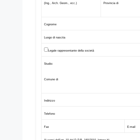
(Ing., Arch. Geom.,
ecc.)
Provincia
di
Cognome
Luogo di
nascita
Legale rappresentante della
società
Studio:
Comune
di
Indirizzo
Telefono
Fax
E-mail
Ai sensi dell’art. 10 del D.P.R. 160/2010
, lettera b)