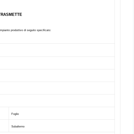
TRASMETTE
l’impianto produttivo di seguito specificato:
Foglio
Subalterno