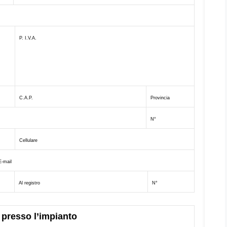
P. I.V.A.
C.A.P.
Provincia
N°
Cellulare
E-mail
Al registro
N°
tà presso l’impianto