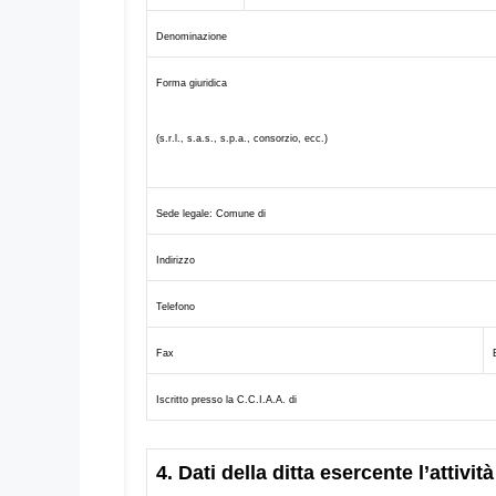
Denominazione
Forma giuridica
(s.r.l., s.a.s., s.p.a., consorzio, ecc.)
Sede legale: Comune di
Indirizzo
Telefono
Fax
Iscritto presso la C.C.I.A.A. di
4. Dati della ditta esercente l’attivi