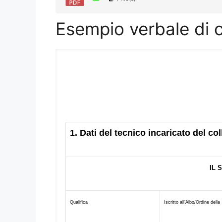
Esempio verbale di 
1. Dati del tecnico incaricato del c
IL 
Qualifica
Iscritto all’Albo/Ordine
della