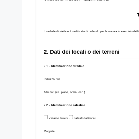
Il verbale di visita e il certificato di collaudo per la messa in esercizio del
2. Dati dei locali o dei terreni
2.1 – Identificazione stradale
Indirizzo: via
Altri dati (es. piano, scala, ecc.)
2.2 – Identificazione catastale
catasto terreni
catasto fabbricati
Mappale