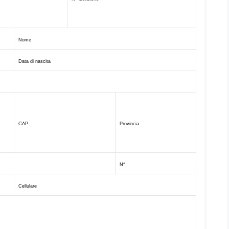
Nome
Data di
nascita
CAP
Provincia
N°
Cellulare