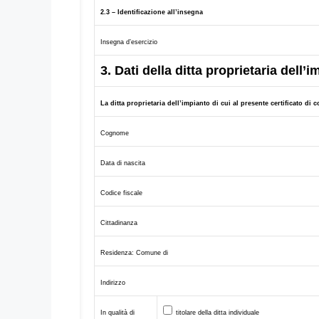
2.3 – Identificazione all’insegna
Insegna d’esercizio
3. Dati della ditta proprietaria dell’
La ditta proprietaria dell’impianto di cui al presente certificato di 
Cognome
Data di nascita
Codice fiscale
Cittadinanza
Residenza: Comune di
Indirizzo
In qualità di
titolare della ditta individuale