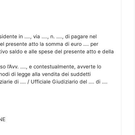
esidente in …., via …., n. …., di pagare nel
 del presente atto la somma di euro …. per
fettivo saldo e alle spese del presente atto e della
esso l’Avv. …., e contestualmente, avverte lo
modi di legge alla vendita dei suddetti
iarie di …. / Ufficiale Giudiziario del …. di ….
NE