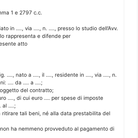
ma 1 e 2797 c.c.
iato in …., via …., n. …., presso lo studio dell’Avv.
 lo rappresenta e difende per
esente atto
. …., nato a …., il …., residente in …., via …., n.
eni: …. da …. a ….;
 oggetto del contratto;
uro …., di cui euro …. per spese di imposte
 al ….;
itirare tali beni, né alla data prestabilita del
iti, non ha nemmeno provveduto al pagamento di