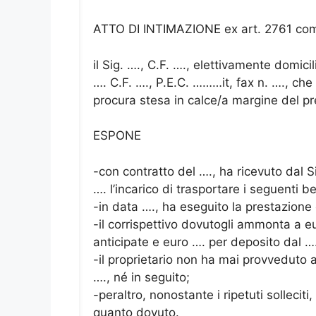
ATTO DI INTIMAZIONE ex art. 2761 com
il Sig. …., C.F. …., elettivamente domicil
…. C.F. …., P.E.C. ………it, fax n. …., che
procura stesa in calce/a margine del pr
ESPONE
-con contratto del …., ha ricevuto dal Sig
…. l’incarico di trasportare i seguenti b
-in data …., ha eseguito la prestazione
-il corrispettivo dovutogli ammonta a e
anticipate e euro …. per deposito dal ….
-il proprietario non ha mai provveduto a r
…., né in seguito;
-peraltro, nonostante i ripetuti sollec
quanto dovuto.