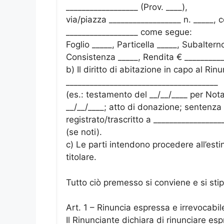
__________________ (Prov. ____),
via/piazza __________________ n. _____,
__________________ come segue:
Foglio _____, Particella _____, Subaltern
Consistenza _____, Rendita € __________
b) Il diritto di abitazione in capo al Rin
______________________________________
(es.: testamento del __/__/____ per Notai
__/__/____; atto di donazione; sentenza 
registrato/trascritto a _________________
(se noti).
c) Le parti intendono procedere all’esti
titolare.
Tutto ciò premesso si conviene e si sti
Art. 1 – Rinuncia espressa e irrevocabil
Il Rinunciante dichiara di rinunciare e