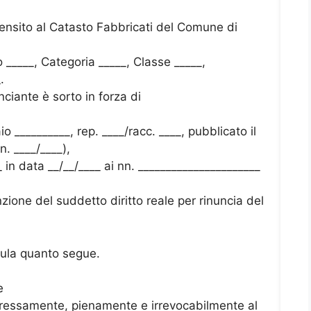
 censito al Catasto Fabbricati del Comune di
o _____, Categoria _____, Classe _____,
.
unciante è sorto in forza di
o __________, rep. ____/racc. ____, pubblicato il
n. ____/____),
_ in data __/__/____ ai nn. ______________________
nzione del suddetto diritto reale per rinuncia del
pula quanto segue.
e
spressamente, pienamente e irrevocabilmente al