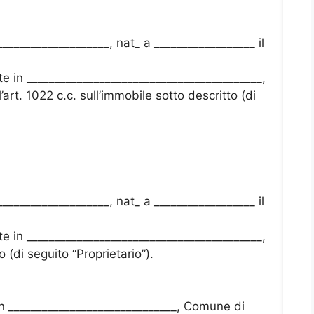
___________________, nat_ a __________________ il
te in __________________________________________,
ll’art. 1022 c.c. sull’immobile sotto descritto (di
___________________, nat_ a __________________ il
te in __________________________________________,
o (di seguito “Proprietario”).
 in ______________________________, Comune di