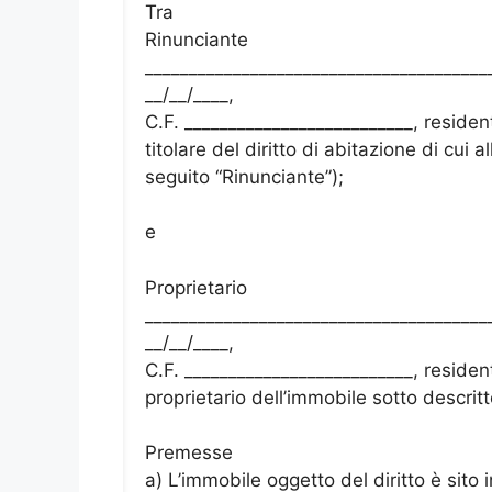
Tra
Rinunciante
________________________________________
__/__/____,
C.F. __________________________, residen
titolare del diritto di abitazione di cui a
seguito “Rinunciante”);
e
Proprietario
________________________________________
__/__/____,
C.F. __________________________, residen
proprietario dell’immobile sotto descritt
Premesse
a) L’immobile oggetto del diritto è sito