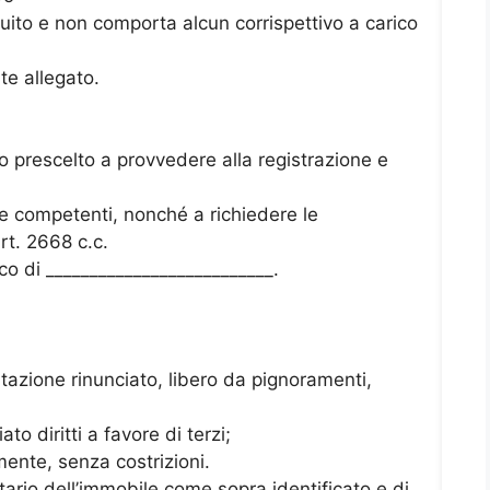
tuito e non comporta alcun corrispettivo a carico
te allegato.
 prescelto a provvedere alla registrazione e
re competenti, nonché a richiedere le
rt. 2668 c.c.
co di __________________________.
bitazione rinunciato, libero da pignoramenti,
ato diritti a favore di terzi;
mente, senza costrizioni.
etario dell’immobile come sopra identificato e di