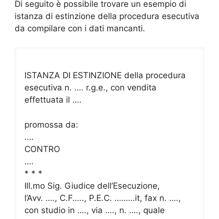
Di seguito è possibile trovare un esempio di
istanza di estinzione della procedura esecutiva
da compilare con i dati mancanti.
ISTANZA DI ESTINZIONE della procedura
esecutiva n. …. r.g.e., con vendita
effettuata il ….
promossa da:
….
CONTRO
….
* * *
Ill.mo Sig. Giudice dell’Esecuzione,
l’Avv. …., C.F….., P.E.C. ………it, fax n. ….,
con studio in …., via …., n. …., quale