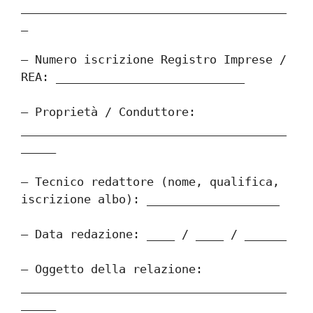
______________________________________
_
– Numero iscrizione Registro Imprese / 
REA: ___________________________
– Proprietà / Conduttore: 
______________________________________
_____
– Tecnico redattore (nome, qualifica, 
iscrizione albo): ___________________
– Data redazione: ____ / ____ / ______
– Oggetto della relazione: 
______________________________________
_____