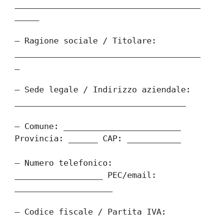
______________________________________
_____
– Ragione sociale / Titolare: 
______________________________________
_
– Sede legale / Indirizzo aziendale: 
___________________________________
– Comune: ________________________ 
Provincia: ______ CAP: ___________
– Numero telefonico: 
__________________ PEC/email: 
____________________
– Codice fiscale / Partita IVA: 