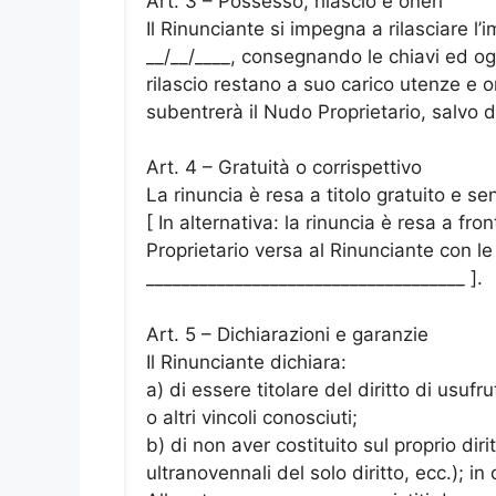
Art. 3 – Possesso, rilascio e oneri
Il Rinunciante si impegna a rilasciare l
__/__/____, consegnando le chiavi ed ogn
rilascio restano a suo carico utenze e o
subentrerà il Nudo Proprietario, salvo di
Art. 4 – Gratuità o corrispettivo
La rinuncia è resa a titolo gratuito e se
[ In alternativa: la rinuncia è resa a fro
Proprietario versa al Rinunciante con l
____________________________________ ].
Art. 5 – Dichiarazioni e garanzie
Il Rinunciante dichiara:
a) di essere titolare del diritto di usuf
o altri vincoli conosciuti;
b) di non aver costituito sul proprio dirit
ultranovennali del solo diritto, ecc.); in 