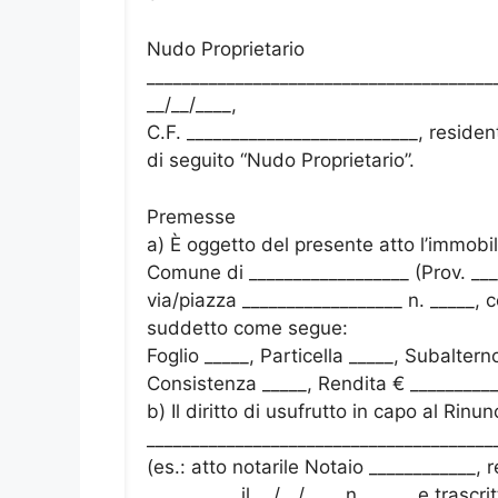
Nudo Proprietario
________________________________________
__/__/____,
C.F. __________________________, residen
di seguito “Nudo Proprietario”.
Premesse
a) È oggetto del presente atto l’immobil
Comune di __________________ (Prov. ___
via/piazza __________________ n. _____,
suddetto come segue:
Foglio _____, Particella _____, Subaltern
Consistenza _____, Rendita € __________
b) Il diritto di usufrutto in capo al Rinu
_______________________________________
(es.: atto notarile Notaio ____________, r
__________ il __/__/____ n. _____ e trascr