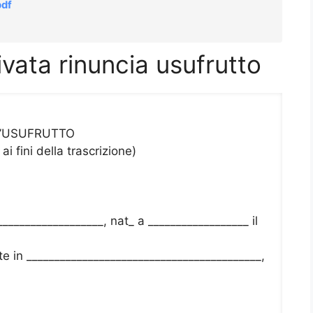
pdf
ivata rinuncia usufrutto
L’USUFRUTTO
i fini della trascrizione)
__________________, nat_ a __________________ il
te in __________________________________________,