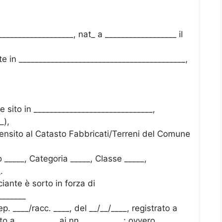
__________________, nat_ a __________________ il
te in __________________________________________,
e sito in ______________________________,
_),
 censito al Catasto Fabbricati/Terreni del Comune
o _____, Categoria _____, Classe _____,
.
nciante è sorto in forza di
_______
ep. ____/racc. ____, del __/__/____, registrato a
itto a __________ ai nn. __________; ovvero