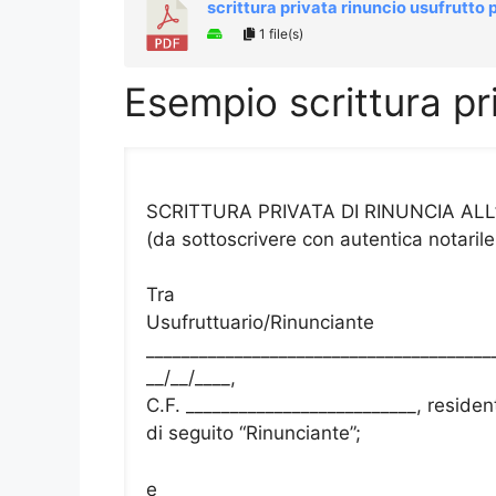
scrittura privata rinuncio usufrutto 
1 file(s)
Esempio scrittura pr
SCRITTURA PRIVATA DI RINUNCIA AL
(da sottoscrivere con autentica notarile a
Tra
Usufruttuario/Rinunciante
________________________________________
__/__/____,
C.F. __________________________, residen
di seguito “Rinunciante”;
e