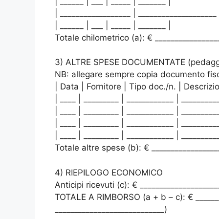
| ______ | ___ | _____ | _______ |
| __________________ | ____________________
| ______ | ___ | _____ | _______ |
Totale chilometrico (a): € ________________
3) ALTRE SPESE DOCUMENTATE (pedaggi, par
NB: allegare sempre copia documento fiscal
| Data | Fornitore | Tipo doc./n. | Descrizi
| ____ | _________ | ____________ | _________
| ____ | _________ | ____________ | _________
| ____ | _________ | ____________ | _________
| ____ | _________ | ____________ | _________
Totale altre spese (b): € _________________
4) RIEPILOGO ECONOMICO
Anticipi ricevuti (c): € ____________________
TOTALE A RIMBORSO (a + b – c): € ________
____________________________)