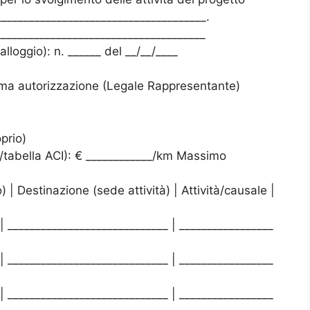
_______________________________________.
_______________________________________
lloggio): n. ______ del __/__/____
rma autorizzazione (Legale Rappresentante)
prio)
tabella ACI): € ____________/km Massimo
| Destinazione (sede attività) | Attività/causale |
 | _____________________________ | _________________
 | _____________________________ | _________________
 | _____________________________ | _________________