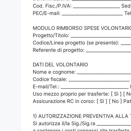
Cod. Fisc./P.IVA: ____________________ Sed
PEC/E-mail: __________________________ Tel
MODULO RIMBORSO SPESE VOLONTARIO 
Progetto/Titolo: _________________________
Codice/Linea progetto (se presente): ____
Referente di progetto: ___________________
DATI DEL VOLONTARIO
Nome e cognome: ________________________
Codice fiscale: __________________________ 
E-mail/Tel.: _____________________________
Uso mezzo proprio per trasferte: [ Sì ] [ N
Assicurazione RC in corso: [ Sì ] [ No ] Pa
1) AUTORIZZAZIONE PREVENTIVA ALLA
Si autorizza il/la Sig./Sig.ra ____________
a sostenere i costi connessi alle trasferte