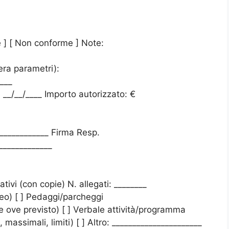
e ] [ Non conforme ] Note:
era parametri):
___
 __/__/____ Importo autorizzato: €
____________ Firma Resp.
_____________
ativi (con copie) N. allegati: ________
ereo) [ ] Pedaggi/parcheggi
one ove previsto) [ ] Verbale attività/programma
massimali, limiti) [ ] Altro: ______________________