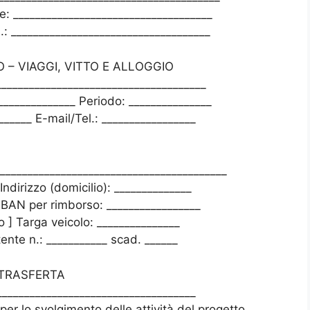
e: ____________________________________
.: ____________________________________
– VIAGGI, VITTO E ALLOGGIO
______________________________________
______________ Periodo: _______________
______ E-mail/Tel.: _________________
________________________________________
Indirizzo (domicilio): ______________
 IBAN per rimborso: _________________
o ] Targa veicolo: _______________
tente n.: ___________ scad. ______
 TRASFERTA
______________________________________
 per lo svolgimento delle attività del progetto