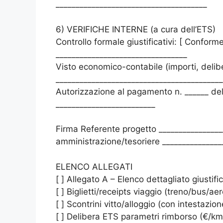
______________________________________
6) VERIFICHE INTERNE (a cura dell’ETS)
Controllo formale giustificativi: [ Conform
_________________________________
Visto economico-contabile (importi, delib
__________________________________________
Autorizzazione al pagamento n. ______ del
_________________________
Firma Referente progetto ________________
amministrazione/tesoriere _______________
ELENCO ALLEGATI
[ ] Allegato A – Elenco dettagliato giustific
[ ] Biglietti/receipts viaggio (treno/bus/a
[ ] Scontrini vitto/alloggio (con intestazi
[ ] Delibera ETS parametri rimborso (€/km, 