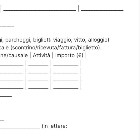
 | _____________________________ | _________________
______
cheggi, biglietti viaggio, vitto, alloggio)
e (scontrino/ricevuta/fattura/biglietto).
one/causale | Attività | Importo (€) |
__________ | ________ | __________ |
__________ | ________ | __________ |
__________ | ________ | __________ |
__________ | ________ | __________ |
_____
__
______________ (in lettere: