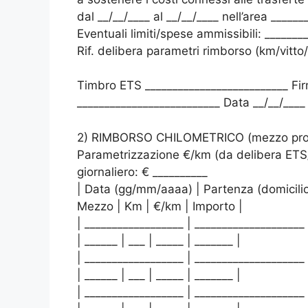
dal __/__/____ al __/__/____ nell’area _____
Eventuali limiti/spese ammissibili: ______
Rif. delibera parametri rimborso (km/vitto/a
Timbro ETS __________________________ Fi
__________________________ Data __/__/____
2) RIMBORSO CHILOMETRICO (mezzo pro
Parametrizzazione €/km (da delibera ETS/
giornaliero: € __________
| Data (gg/mm/aaaa) | Partenza (domicilio) 
Mezzo | Km | €/km | Importo |
| __________________ | ____________________
| ______ | ___ | _____ | _______ |
| __________________ | ____________________
| ______ | ___ | _____ | _______ |
| __________________ | ____________________